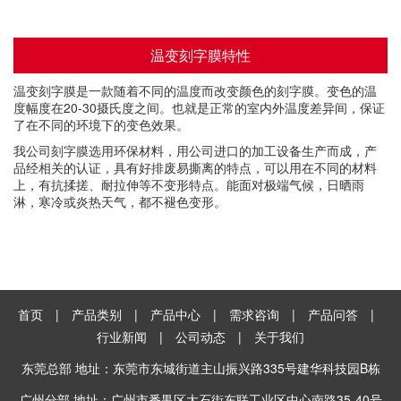
温变刻字膜特性
温变刻字膜是一款随着不同的温度而改变颜色的刻字膜。变色的温
度幅度在20-30摄氏度之间。也就是正常的室内外温度差异间，保证
了在不同的环境下的变色效果。
我公司刻字膜选用环保材料，用公司进口的加工设备生产而成，产
品经相关的认证，具有好排废易撕离的特点，可以用在不同的材料
上，有抗揉搓、耐拉伸等不变形特点。能面对极端气候，日晒雨
淋，寒冷或炎热天气，都不褪色变形。
首页
|
产品类别
|
产品中心
|
需求咨询
|
产品问答
|
行业新闻
|
公司动态
|
关于我们
东莞总部 地址：东莞市东城街道主山振兴路335号建华科技园B栋
广州分部 地址：广州市番禺区大石街东联工业区中心南路35-40号