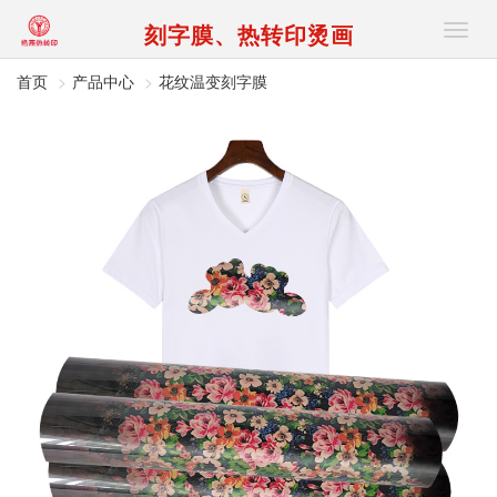
刻字膜、热转印烫画
切
换
导
首页
产品中心
花纹温变刻字膜
航