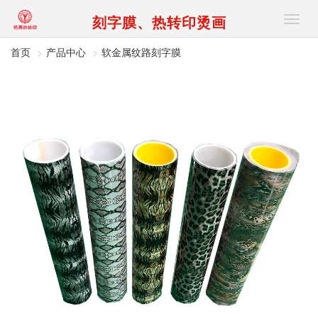
刻字膜、热转印烫画
切
换
导
首页
产品中心
软金属纹路刻字膜
航